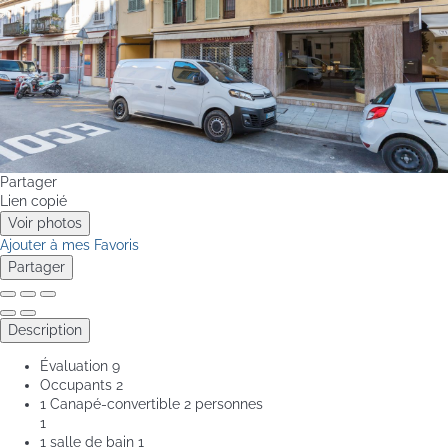
Partager
Lien copié
Voir photos
Ajouter à mes Favoris
Partager
Description
Évaluation
9
Occupants
2
1 Canapé-convertible 2 personnes
1
1 salle de bain
1