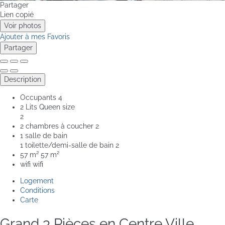
Partager
Lien copié
Voir photos
Ajouter à mes Favoris
Partager
Description
Occupants
4
2 Lits Queen size
2
2 chambres à coucher
2
1 salle de bain
1 toilette/demi-salle de bain
2
57 m²
57 m²
wifi
wifi
Logement
Conditions
Carte
Grand 3 Pièces en Centre Ville