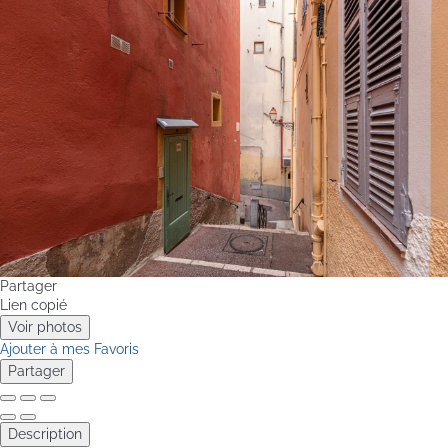
Partager
Lien copié
Voir photos
Ajouter à mes Favoris
Partager
Description